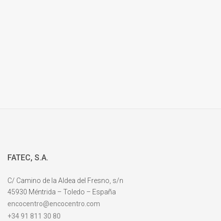
FATEC, S.A.
C/ Camino de la Aldea del Fresno, s/n
45930 Méntrida – Toledo – España
encocentro@encocentro.com
+34 91 811 30 80