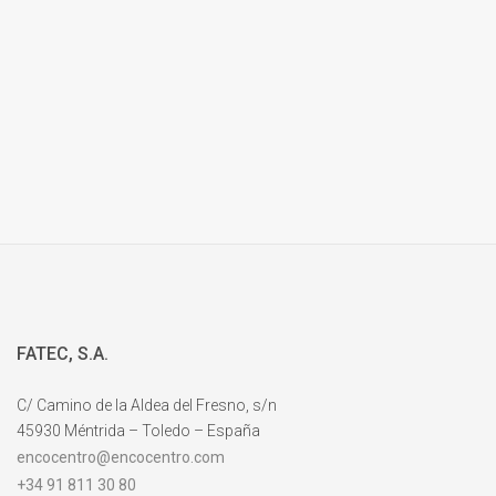
FATEC, S.A.
C/ Camino de la Aldea del Fresno, s/n
45930 Méntrida – Toledo – España
encocentro@encocentro.com
+34 91 811 30 80