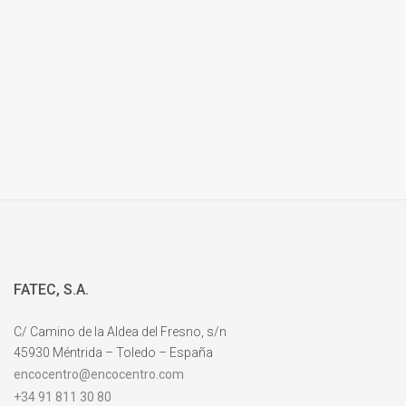
FATEC, S.A.
C/ Camino de la Aldea del Fresno, s/n
45930 Méntrida – Toledo – España
encocentro@encocentro.com
+34 91 811 30 80