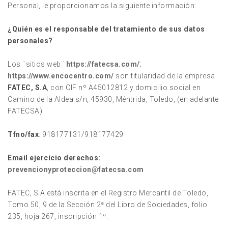
Personal, le proporcionamos la siguiente información:
¿Quién es el responsable del tratamiento de sus datos
personales?
Los ¨sitios web¨
https://fatecsa.com/
;
https://www.encocentro.com/
son titularidad de la empresa
FATEC, S.A
, con CIF nº A45012812 y domicilio social en
Camino de la Aldea s/n, 45930, Méntrida, Toledo, (en adelante
FATECSA).
Tfno/fax
: 918177131/918177429
Email ejercicio derechos:
prevencionyproteccion@fatecsa.com
FATEC, S.A está inscrita en el Registro Mercantil de Toledo,
Tomo 50, 9 de la Sección 2ª del Libro de Sociedades, folio
235, hoja 267, inscripción 1ª.