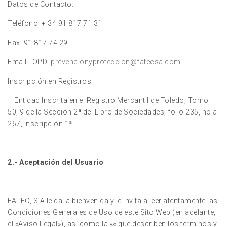
Datos de Contacto:
Teléfono: + 34 91 817 71 31
Fax: 91 817 74 29
Email LOPD:
prevencionyproteccion@fatecsa.com
Inscripción en Registros:
– Entidad Inscrita en el Registro Mercantil de Toledo, Tomo
50, 9 de la Sección 2ª del Libro de Sociedades, folio 235, hoja
267, inscripción 1ª.
2.- Aceptación del Usuario
FATEC, S.A le da la bienvenida y le invita a leer atentamente las
Condiciones Generales de Uso de este Sito Web (en adelante,
el «Aviso Legal»), así como la «« que describen los términos y