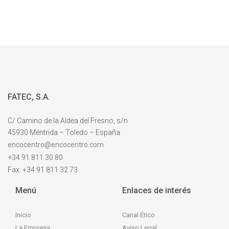
FATEC, S.A.
C/ Camino de la Aldea del Fresno, s/n
45930 Méntrida – Toledo – España
encocentro@encocentro.com
+34 91 811 30 80
Fax: +34 91 811 32 73
Menú
Enlaces de interés
Inicio
Canal Ético
La Empresa
Aviso Legal